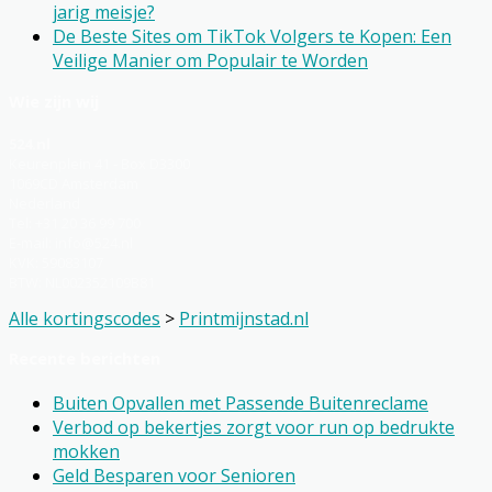
jarig meisje?
De Beste Sites om TikTok Volgers te Kopen: Een
Veilige Manier om Populair te Worden
Wie zijn wij
524.nl
Keurenplein 41 - Box D3300
1069CD Amsterdam
Nederland
Tel: +31 20 36 99 700
E-mail: info@524.nl
KVK: 59083107
BTW: NL002352109B81
Alle kortingscodes
>
Printmijnstad.nl
Recente berichten
Buiten Opvallen met Passende Buitenreclame
Verbod op bekertjes zorgt voor run op bedrukte
mokken
Geld Besparen voor Senioren