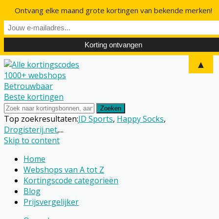
Ontvang elke maand grote kortingen van bekende merken!
▲
1000+ webshops
Betrouwbaar
Beste kortingen
Zoeken
Top zoekresultaten:
JD Sports
,
Happy Socks
,
Drogisterij.net
,...
Skip to content
Home
Webshops van A tot Z
Kortingscode categorieën
Blog
Prijsvergelijker