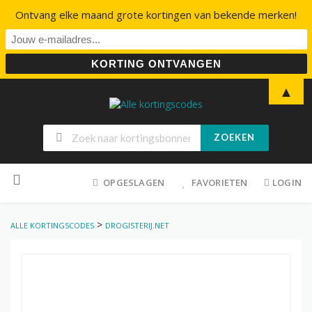
Ontvang elke maand grote kortingen van bekende merken!
▲
ZOEKEN
Skip
to
OPGESLAGEN
FAVORIETEN
LOGIN
content
>
ALLE KORTINGSCODES
DROGISTERIJ.NET