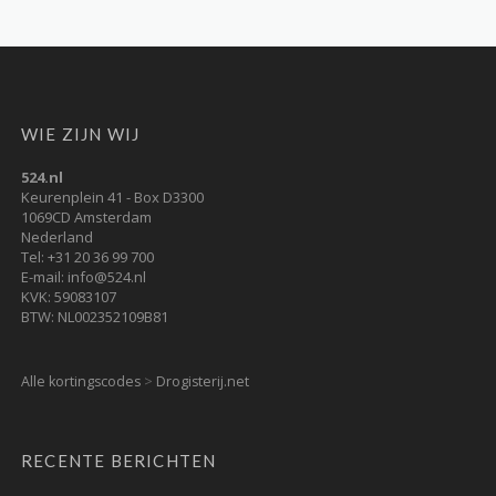
WIE ZIJN WIJ
524.nl
Keurenplein 41 - Box D3300
1069CD Amsterdam
Nederland
Tel: +31 20 36 99 700
E-mail: info@524.nl
KVK: 59083107
BTW: NL002352109B81
Alle kortingscodes
>
Drogisterij.net
RECENTE BERICHTEN