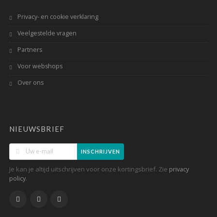
Privacy- en cookie verklaring
Veelgestelde vragen
Partners
Voor webshops
Over ons
NIEUWSBRIEF
INSCHRIJVEN
Je kan je altijd uitschrijven voor onze kortingsbrief. Zie
privacy
.
policy