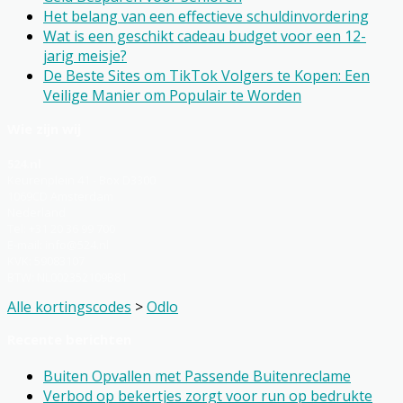
Het belang van een effectieve schuldinvordering
Wat is een geschikt cadeau budget voor een 12-
jarig meisje?
De Beste Sites om TikTok Volgers te Kopen: Een
Veilige Manier om Populair te Worden
Wie zijn wij
524.nl
Keurenplein 41 - Box D3300
1069CD Amsterdam
Nederland
Tel: +31 20 36 99 700
E-mail: info@524.nl
KVK: 59083107
BTW: NL002352109B81
Alle kortingscodes
>
Odlo
Recente berichten
Buiten Opvallen met Passende Buitenreclame
Verbod op bekertjes zorgt voor run op bedrukte