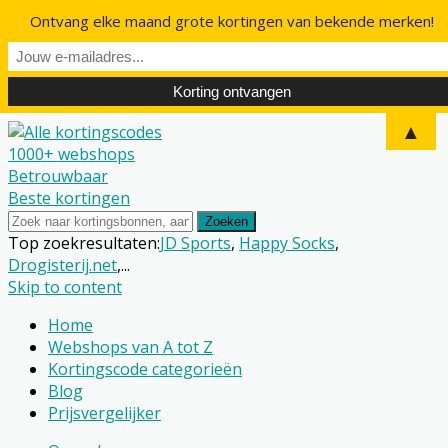
Ontvang elke maand grote kortingen van bekende merken!
▲
1000+ webshops
Betrouwbaar
Beste kortingen
Zoeken
Top zoekresultaten:
JD Sports
,
Happy Socks
,
Drogisterij.net
,...
Skip to content
Home
Webshops van A tot Z
Kortingscode categorieën
Blog
Prijsvergelijker