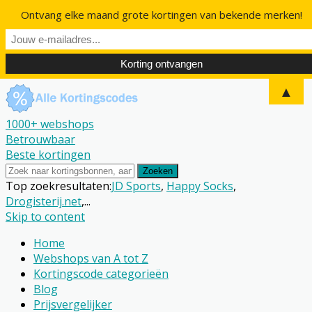
Ontvang elke maand grote kortingen van bekende merken!
▲
1000+ webshops
Betrouwbaar
Beste kortingen
Zoeken
Top zoekresultaten:
JD Sports
,
Happy Socks
,
Drogisterij.net
,...
Skip to content
Home
Webshops van A tot Z
Kortingscode categorieën
Blog
Prijsvergelijker