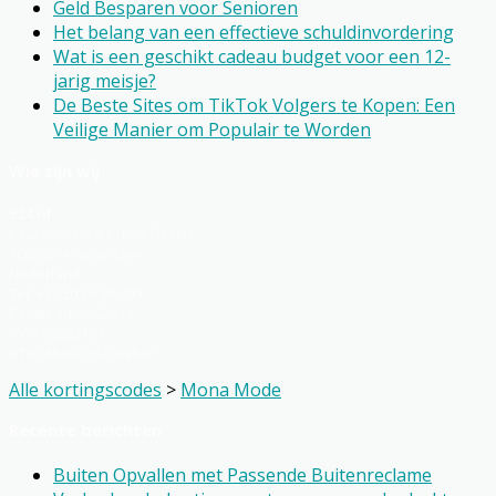
Geld Besparen voor Senioren
Het belang van een effectieve schuldinvordering
Wat is een geschikt cadeau budget voor een 12-
jarig meisje?
De Beste Sites om TikTok Volgers te Kopen: Een
Veilige Manier om Populair te Worden
Wie zijn wij
524.nl
Keurenplein 41 - Box D3300
1069CD Amsterdam
Nederland
Tel: +31 20 36 99 700
E-mail: info@524.nl
KVK: 59083107
BTW: NL002352109B81
Alle kortingscodes
>
Mona Mode
Recente berichten
Buiten Opvallen met Passende Buitenreclame