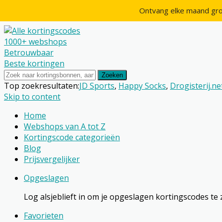
Ontvang elke maand gro
1000+ webshops
Betrouwbaar
Beste kortingen
Zoeken
Top zoekresultaten:
JD Sports
,
Happy Socks
,
Drogisterij.ne
Skip to content
Home
Webshops van A tot Z
Kortingscode categorieën
Blog
Prijsvergelijker
Opgeslagen
Log alsjeblieft in om je opgeslagen kortingscodes te 
Favorieten