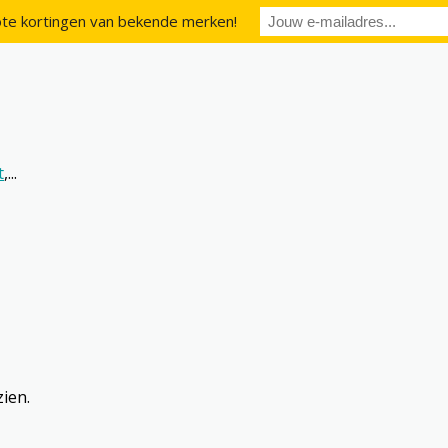
te kortingen van bekende merken!
t
,...
zien.