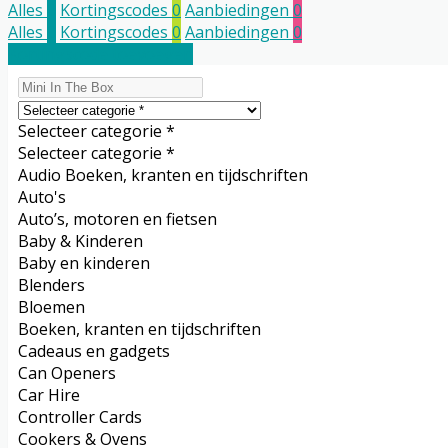
Alles
0
Kortingscodes
0
Aanbiedingen
0
Alles
0
Kortingscodes
0
Aanbiedingen
0
Kortingscode toevoegen
Selecteer categorie *
Selecteer categorie *
Audio Boeken, kranten en tijdschriften
Auto's
Auto’s, motoren en fietsen
Baby & Kinderen
Baby en kinderen
Blenders
Bloemen
Boeken, kranten en tijdschriften
Cadeaus en gadgets
Can Openers
Car Hire
Controller Cards
Cookers & Ovens