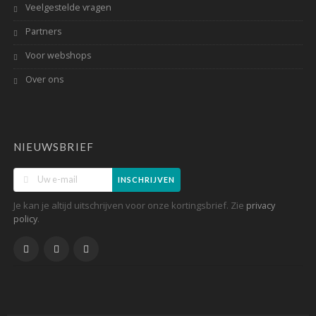
Veelgestelde vragen
Partners
Voor webshops
Over ons
NIEUWSBRIEF
INSCHRIJVEN
Je kan je altijd uitschrijven voor onze kortingsbrief. Zie
privacy
.
policy