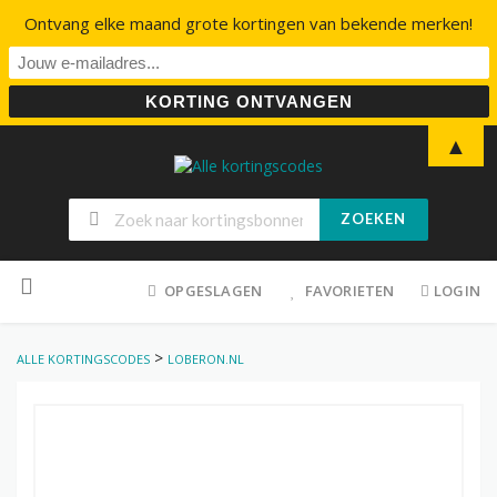
Ontvang elke maand grote kortingen van bekende merken!
▲
ZOEKEN
Skip
to
OPGESLAGEN
FAVORIETEN
LOGIN
content
>
ALLE KORTINGSCODES
LOBERON.NL