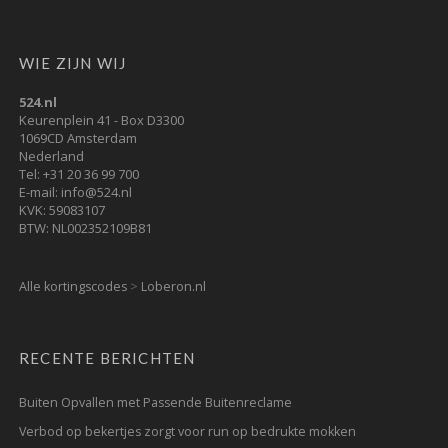
WIE ZIJN WIJ
524.nl
Keurenplein 41 - Box D3300
1069CD Amsterdam
Nederland
Tel: +31 20 36 99 700
E-mail: info@524.nl
KVK: 59083107
BTW: NL002352109B81
Alle kortingscodes
>
Loberon.nl
RECENTE BERICHTEN
Buiten Opvallen met Passende Buitenreclame
Verbod op bekertjes zorgt voor run op bedrukte mokken