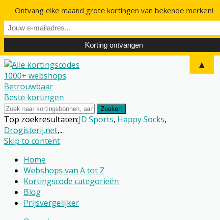
Ontvang elke maand grote kortingen van bekende merken!
▲
1000+ webshops
Betrouwbaar
Beste kortingen
Zoeken
Top zoekresultaten:
JD Sports
,
Happy Socks
,
Drogisterij.net
,...
Skip to content
Home
Webshops van A tot Z
Kortingscode categorieën
Blog
Prijsvergelijker