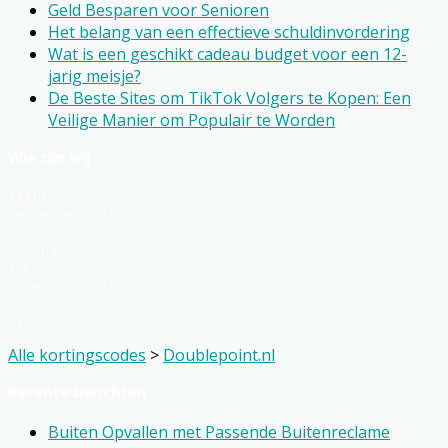
Geld Besparen voor Senioren
Het belang van een effectieve schuldinvordering
Wat is een geschikt cadeau budget voor een 12-
jarig meisje?
De Beste Sites om TikTok Volgers te Kopen: Een
Veilige Manier om Populair te Worden
Wie zijn wij
524.nl
Keurenplein 41 - Box D3300
1069CD Amsterdam
Nederland
Tel: +31 20 36 99 700
E-mail: info@524.nl
KVK: 59083107
BTW: NL002352109B81
Alle kortingscodes
>
Doublepoint.nl
Recente berichten
Buiten Opvallen met Passende Buitenreclame